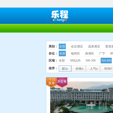
类别：
全部
会议酒店
温泉酒店
度假
价位：
全部
端州区
鼎湖区
广宁
区域：
全部
300以内
300-500
500-800
排序：
默认
价格
人气
时间