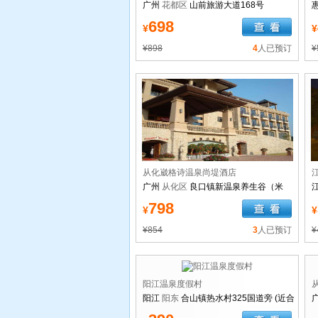
广州
花都区
山前旅游大道168号
698
¥
¥
¥898
4
人已预订
¥
从化崴格诗温泉尚堤酒店
广州
从化区
良口镇新温泉养生谷（米
埔）直入
798
¥
¥
¥854
3
人已预订
¥
阳江温泉度假村
阳江
阳东
合山镇热水村325国道旁 (近合
山镇那龙出口)