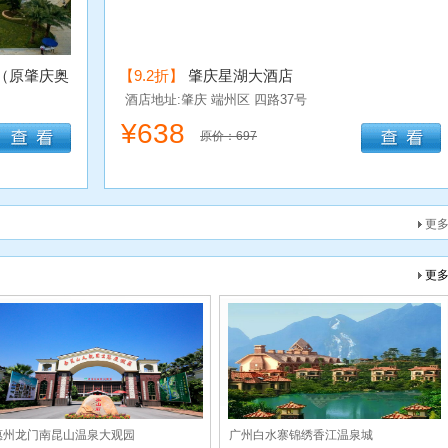
（原肇庆奥
【9.2折】
肇庆星湖大酒店
酒店地址:肇庆
端州区
四路37号
¥
638
原价：697
更
更
惠州龙门南昆山温泉大观园
广州白水寨锦绣香江温泉城