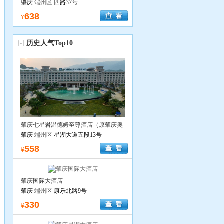
肇庆
端州区
四路37号
638
¥
历史人气Top10
肇庆七星岩温德姆至尊酒店（原肇庆奥
威斯酒店）
肇庆
端州区
星湖大道五段13号
558
¥
肇庆国际大酒店
肇庆
端州区
康乐北路9号
330
¥