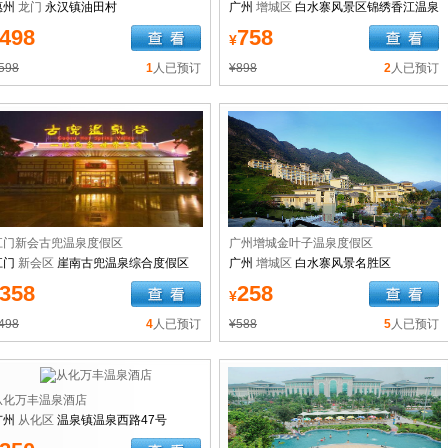
惠州
龙门
永汉镇油田村
广州
增城区
白水寨风景区锦绣香江温泉
城
498
758
¥
598
1
人已预订
¥898
2
人已预订
江门新会古兜温泉度假区
广州增城金叶子温泉度假区
江门
新会区
崖南古兜温泉综合度假区
广州
增城区
白水寨风景名胜区
358
258
¥
498
4
人已预订
¥588
5
人已预订
从化万丰温泉酒店
广州
从化区
温泉镇温泉西路47号