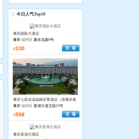
今日人气Top10
肇庆国际大酒店
肇庆
端州区
康乐北路9号
330
¥
多
多
肇庆七星岩温德姆至尊酒店（原肇庆奥
威斯酒店）
肇庆
端州区
星湖大道五段13号
558
¥
肇庆星湖大酒店