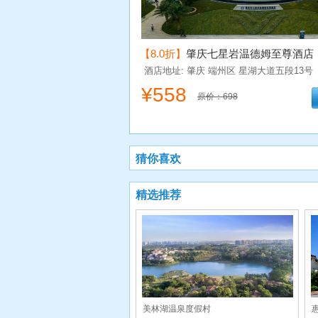
【8.0折】
肇庆七星岩温德姆至尊酒店
威斯酒店）
酒店地址: 肇庆
端州区
星湖大道五段13号
¥
558
原价：698
猜你喜欢
精选推荐
美林湖温泉度假村