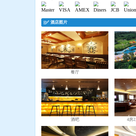
酒店图片
餐厅
酒吧
4房