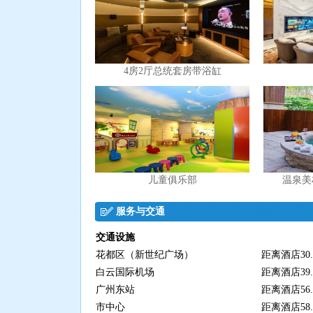
4房2厅总统套房带浴缸
儿童俱乐部
温泉美
服务与交通
交通设施
花都区（新世纪广场）
距离酒店30.
白云国际机场
距离酒店39.
广州东站
距离酒店56.
市中心
距离酒店58.