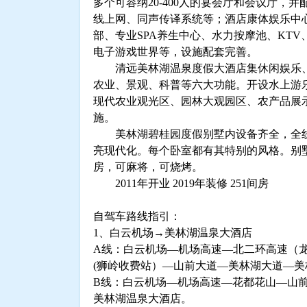
多个可容纳20-400人的宴会厅和会议厅，
线上网、同声传译系统等；酒店康体娱乐中
部、专业SPA养生中心、水力按摩池、KT
电子游戏世界等，设施配套完善。
清远美林湖温泉度假大酒店集休闲娱乐、
农业、景观、科普等六大功能。开设水上游
现代农业观光区、园林大观园区、农产品展示
施。
美林湖碧桂园度假别墅内设备齐全，全线
亮现代化。每个卧室都有其特别的风格。别墅
房，可麻将，可烧烤。
2011年开业 2019年装修 251间房
自驾车路线指引：
1、白云机场→美林湖温泉大酒店
A线：白云机场—机场高速—北二环高速（
(狮岭收费站）—山前大道—美林湖大道—
B线：白云机场—机场高速—花都花山—山
美林湖温泉大酒店。