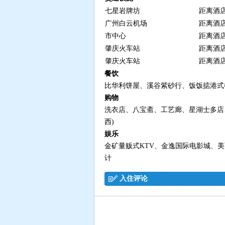
七星岩牌坊
距离酒店
广州白云机场
距离酒店
市中心
距离酒店
肇庆火车站
距离酒店
肇庆火车站
距离酒店
餐饮
比华利饼屋、溪谷紫砂行、饭饭掂港式
购物
洗衣店、八宝斋、工艺廊、星湖士多店
西)
娱乐
金矿量贩式KTV、金逸国际电影城、美
计
入住评论