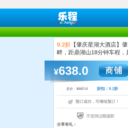
9.2折
【肇庆星湖大酒店】肇
畔，距鼎湖山18分钟车程
638.0
¥
¥697.0
折扣：9.2折
原价：
预订成功，可继续预订！
分享有礼：