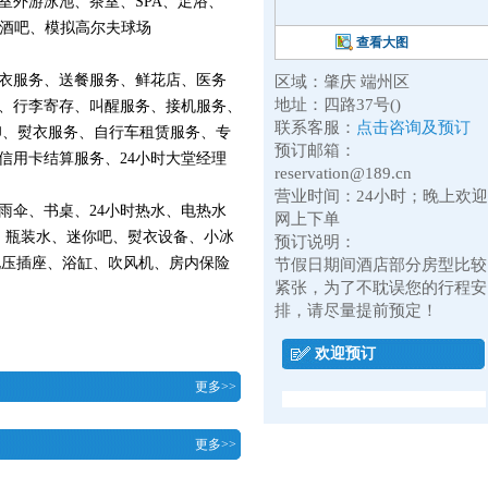
室外游泳池、茶室、SPA、足浴、
厅酒吧、模拟高尔夫球场
查看大图
衣服务、送餐服务、鲜花店、医务
区域：
肇庆
端州区
地址：四路37号()
、行李寄存、叫醒服务、接机服务、
联系客服：
点击咨询及预订
印、熨衣服务、自行车租赁服务、专
预订邮箱：
信用卡结算服务、24小时大堂经理
reservation@189.cn
营业时间：24小时；晚上欢迎
雨伞、书桌、24小时热水、电热水
网上下单
)、瓶装水、迷你吧、熨衣设备、小冰
预订说明：
电压插座、浴缸、吹风机、房内保险
节假日期间酒店部分房型比较
紧张，为了不耽误您的行程安
排，请尽量提前预定！
欢迎预订
更多>>
更多>>