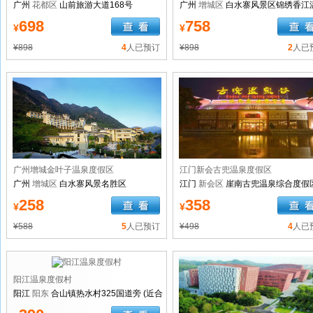
广州
花都区
山前旅游大道168号
广州
增城区
白水寨风景区锦绣香江
城
698
758
¥
¥
¥898
4
人已预订
¥898
2
人已
广州增城金叶子温泉度假区
江门新会古兜温泉度假区
广州
增城区
白水寨风景名胜区
江门
新会区
崖南古兜温泉综合度假
258
358
¥
¥
¥588
5
人已预订
¥498
4
人已
阳江温泉度假村
阳江
阳东
合山镇热水村325国道旁 (近合
山镇那龙出口)