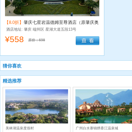
【8.0折】
肇庆七星岩温德姆至尊酒店（原肇庆奥
威斯酒店）
酒店地址: 肇庆
端州区
星湖大道五段13号
¥
558
原价：698
猜你喜欢
精选推荐
美林湖温泉度假村
广州白水寨锦绣香江温泉城