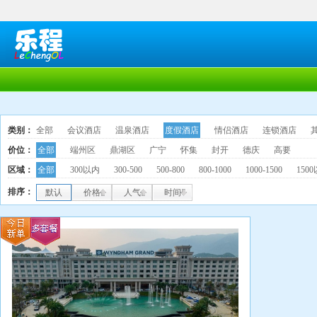
类别：
全部
会议酒店
温泉酒店
度假酒店
情侣酒店
连锁酒店
价位：
全部
端州区
鼎湖区
广宁
怀集
封开
德庆
高要
区域：
全部
300以内
300-500
500-800
800-1000
1000-1500
150
排序：
默认
价格
人气
时间