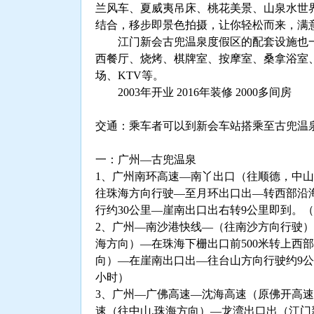
兰风车、夏威夷吊床、桃花美景、山泉水世
结合，移步即景色拍摄，让你轻松而来，满
江门新会古兜温泉度假区的配套设施也一
西餐厅、烧烤、棋牌室、按摩室、桑拿浴室、
场、KTV等。
2003年开业 2016年装修 2000多间房
交通：乘车者可以到新会车站搭乘至古兜温
一：广州—古兜温泉
1、广州南环高速—南丫出口（往顺德，中
往珠海方向行驶—至月环出口出—转西部沿
行约30公里—崖南出口出右转9公里即到。（
2、广州—南沙港快线—（往南沙方向行驶
海方向）—在珠海下栅出口前500米转上西
向）—在崖南出口出—往台山方向行驶约9公
小时）
3、广州—广佛高速—沈海高速（原佛开高
速（往中山.珠海方向）—龙湾出口出（江门