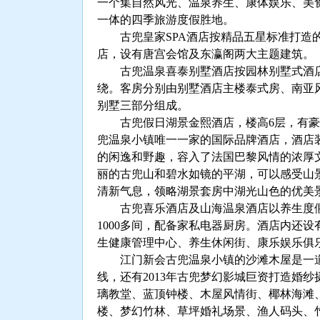
一个集自然风光、温泉养生、康体娱乐、美
一体的四季旅游度假胜地。
古兜皇家SPA酒店按精品五星标准打造
店，设有唐宫会馆及东瀛阁两大主题建筑。
古兜温泉喜泰别墅酒店按园林别墅式酒店
绕。客房分别由别墅酒店主楼泰式房、南亚
别墅三部分组成。
古兜假日湖景金熙酒店，楼高6层，有豪华
兜温泉小镇唯一一家的国际品牌酒店，酒店
的闲逸和野趣，容入了法国巴黎风情的浓厚
丽的古兜山和碧水如镜的平湖，可以感受山
清新气息，领略湖景套房中湖光山色的优美
古兜喜乐酒店及山海温泉酒店以养生度假
1000多间，配备家私电器厨房。酒店内还
生健康管理中心、养生休闲街、康乐娱乐俱
江门新会古兜温泉小镇的沙滩木屋是一道
线，还有2013年古兜梦幻影城巨资打造婚
璃教堂、蓝顶钟楼、木屋风情街、椰林海滩、
楼、梦幻竹林、草坪婚礼场景、渔人码头、