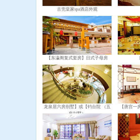
古兜皇家spa酒店外观
【东瀛阁复式套房】日式子母房
龙泉居六房别墅】或【钓台院 （五
【唐宫一
房别墅）