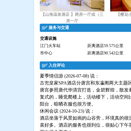
【山海温泉酒店 】两房一厅或（三
【樱花
房一厅
服务与交通
交通设施
江门火车站
距离酒店59.575公里
市中心
距离酒店90.542公里
入住评论
夏季情侣游 (2026-07-08) 说：
古兜皇家SPA酒店分唐宫和东瀛阁两大主题
唐宫参照唐代华清宫打造，金碧辉煌，散发
复式的，睡觉爬楼上，活动楼下，活动空间
阳台，晾晒衣服也很方便。
休闲会议 (2024-10-23) 说：
酒店坐落于风景如画的山谷旁，环境真的很
喜好多。酒店的服务也很到位，很贴心下午