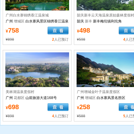
广州白水寨锦绣香江温泉城
韶关新丰云天海温泉原始森林度假
广州
增城区
白水寨风景区锦绣香江温泉
韶关
新丰
新丰梅坑镇利坑角
城
758
498
¥
¥
¥898
2
人已预订
¥598
4
人已
美林湖温泉度假村
广州增城金叶子温泉度假区
广州
花都区
山前旅游大道168号
广州
增城区
白水寨风景名胜区
698
258
¥
¥
¥898
4
人已预订
¥588
5
人已