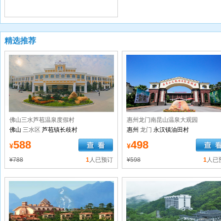
精选推荐
佛山三水芦苞温泉度假村
惠州龙门南昆山温泉大观园
佛山
三水区
芦苞镇长歧村
惠州
龙门
永汉镇油田村
588
498
¥
¥
¥788
1
人已预订
¥598
1
人已