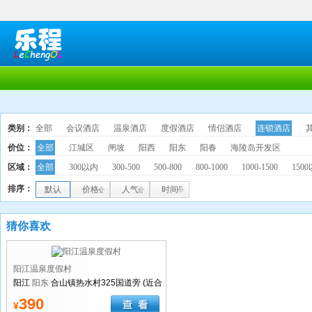
类别：
全部
会议酒店
温泉酒店
度假酒店
情侣酒店
连锁酒店
价位：
全部
江城区
闸坡
阳西
阳东
阳春
海陵岛开发区
区域：
全部
300以内
300-500
500-800
800-1000
1000-1500
150
排序：
默认
价格
人气
时间
猜你喜欢
阳江温泉度假村
阳江
阳东
合山镇热水村325国道旁 (近合
山镇那龙出口)
390
¥