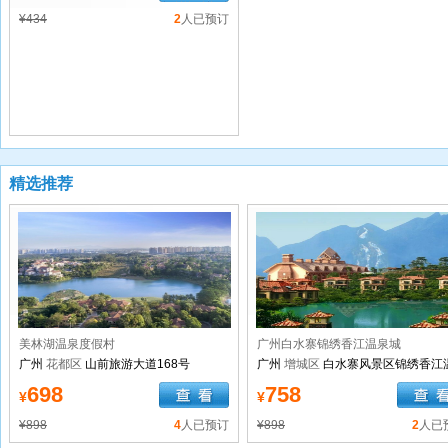
¥434
2
人已预订
精选推荐
美林湖温泉度假村
广州白水寨锦绣香江温泉城
广州
花都区
山前旅游大道168号
广州
增城区
白水寨风景区锦绣香江
城
698
758
¥
¥
¥898
4
人已预订
¥898
2
人已