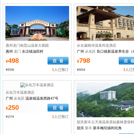
惠州龙门南昆山温泉大观园
从化崴格诗温泉尚堤酒店
惠州
龙门
永汉镇油田村
广州
从化区
良口镇新温泉养生谷（
埔）直入
498
798
¥
¥
¥598
1
人已预订
¥854
3
人已
从化万丰温泉酒店
广州
从化区
温泉镇温泉西路47号
250
¥
¥274
1
人已预订
韶关新丰云天海温泉原始森林度假
韶关
新丰
新丰梅坑镇利坑角