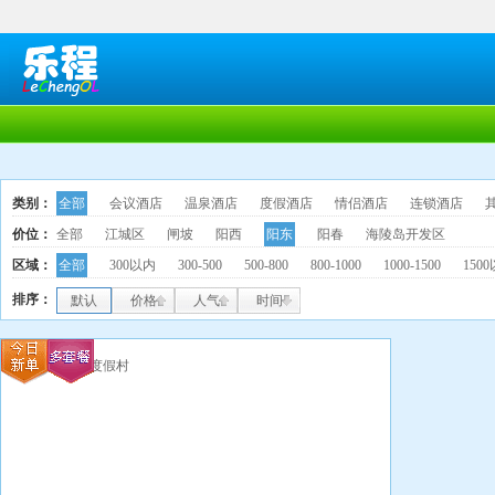
类别：
全部
会议酒店
温泉酒店
度假酒店
情侣酒店
连锁酒店
价位：
全部
江城区
闸坡
阳西
阳东
阳春
海陵岛开发区
区域：
全部
300以内
300-500
500-800
800-1000
1000-1500
150
排序：
默认
价格
人气
时间