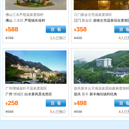
佛山三水芦苞温泉度假村
江门新会古兜温泉度假区
佛山
三水区
芦苞镇长歧村
江门
新会区
崖南古兜温泉综合度假
588
358
¥
¥
¥788
1
人已预订
¥498
4
人已
广州增城金叶子温泉度假区
韶关新丰云天海温泉原始森林度假
广州
增城区
白水寨风景名胜区
韶关
新丰
新丰梅坑镇利坑角
258
498
¥
¥
¥588
5
人已预订
¥598
4
人已