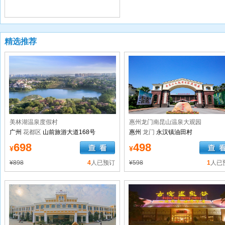
精选推荐
美林湖温泉度假村
惠州龙门南昆山温泉大观园
广州
花都区
山前旅游大道168号
惠州
龙门
永汉镇油田村
698
498
¥
¥
¥898
4
人已预订
¥598
1
人已