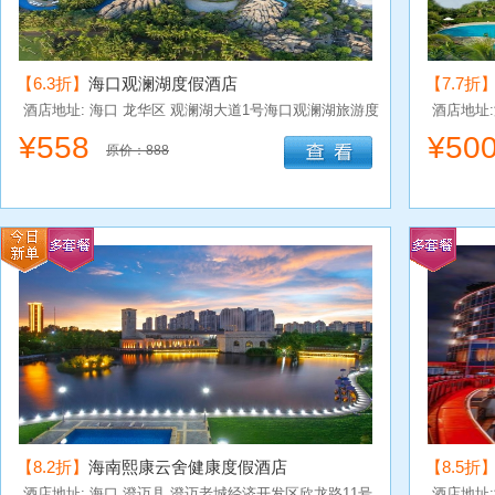
【6.3折】
海口观澜湖度假酒店
【7.7折
酒店地址: 海口
龙华区
观澜湖大道1号海口观澜湖旅游度
酒店地址
假区
府，海口
¥
558
¥
50
原价：888
【8.2折】
海南熙康云舍健康度假酒店
【8.5折
酒店地址: 海口
澄迈县
澄迈老城经济开发区欣龙路11号
酒店地址