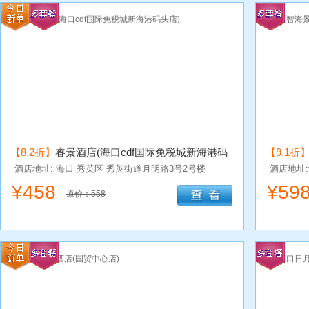
【8.2折】
睿景酒店(海口cdf国际免税城新海港码
【9.1折
头店)
酒店地址: 海口
秀英区
秀英街道月明路3号2号楼
酒店地址
¥
458
¥
59
原价：558