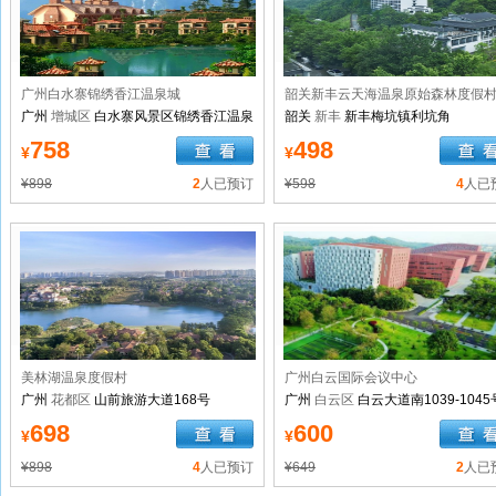
广州白水寨锦绣香江温泉城
韶关新丰云天海温泉原始森林度假
广州
增城区
白水寨风景区锦绣香江温泉
韶关
新丰
新丰梅坑镇利坑角
城
758
498
¥
¥
¥898
2
人已预订
¥598
4
人已
美林湖温泉度假村
广州白云国际会议中心
广州
花都区
山前旅游大道168号
广州
白云区
白云大道南1039-1045
南湖游乐园)
698
600
¥
¥
¥898
4
人已预订
¥649
2
人已