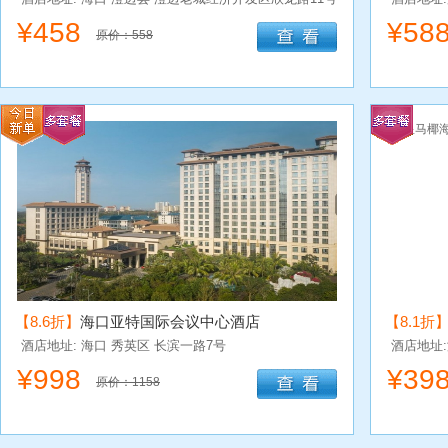
¥
458
¥
58
原价：558
【8.6折】
海口亚特国际会议中心酒店
【8.1折
酒店地址: 海口
秀英区
长滨一路7号
酒店地址
¥
998
¥
39
原价：1158