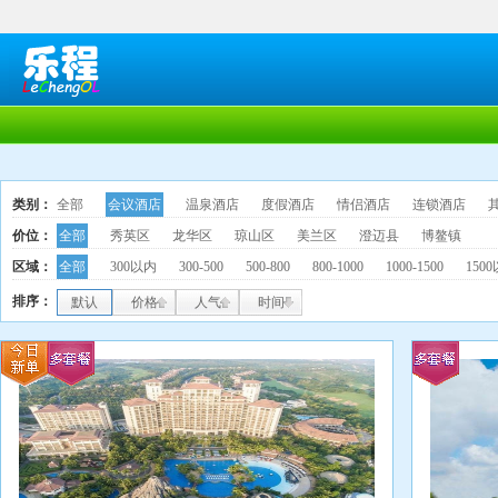
类别：
全部
会议酒店
温泉酒店
度假酒店
情侣酒店
连锁酒店
价位：
全部
秀英区
龙华区
琼山区
美兰区
澄迈县
博鳌镇
区域：
全部
300以内
300-500
500-800
800-1000
1000-1500
150
排序：
默认
价格
人气
时间