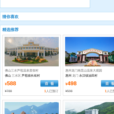
猜你喜欢
精选推荐
佛山三水芦苞温泉度假村
惠州龙门南昆山温泉大观园
佛山
三水区
芦苞镇长歧村
惠州
龙门
永汉镇油田村
588
498
¥
¥
¥788
1
人已预订
¥598
1
人已