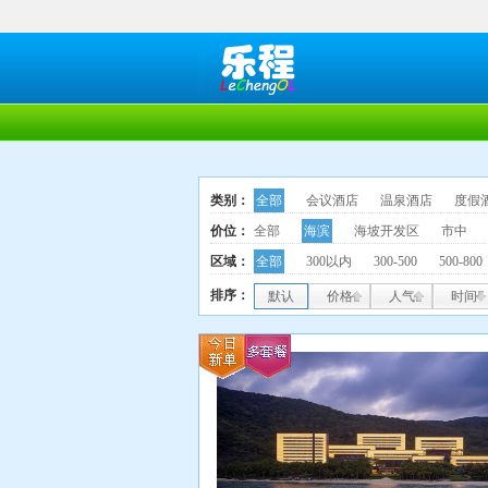
类别：
全部
会议酒店
温泉酒店
度假
价位：
全部
海滨
海坡开发区
市中
区域：
全部
300以内
300-500
500-800
排序：
默认
价格
人气
时间