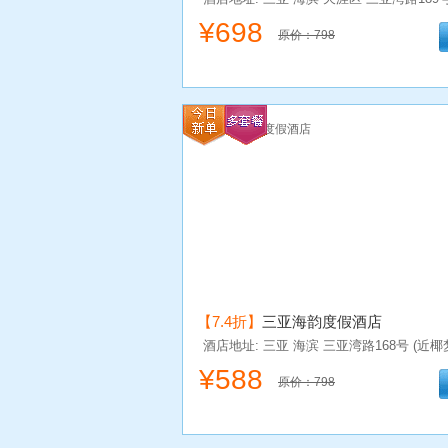
场、南山寺、天涯海角)
¥
698
原价：798
【7.4折】
三亚海韵度假酒店
酒店地址: 三亚
海滨
三亚湾路168号 (近
机场、天涯海角、南山寺等)
¥
588
原价：798