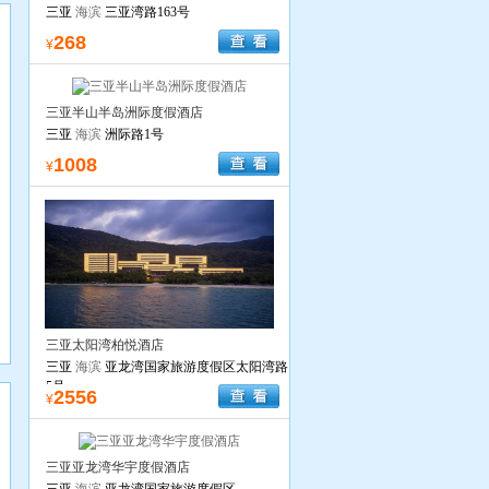
三亚
海滨
三亚湾路163号
268
¥
三亚半山半岛洲际度假酒店
三亚
海滨
洲际路1号
1008
¥
三亚太阳湾柏悦酒店
三亚
海滨
亚龙湾国家旅游度假区太阳湾路
5号
2556
¥
三亚亚龙湾华宇度假酒店