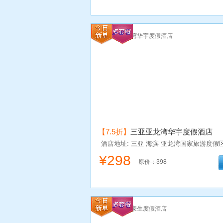
【7.5折】
三亚亚龙湾华宇度假酒店
酒店地址: 三亚
海滨
亚龙湾国家旅游度假
¥
298
原价：398