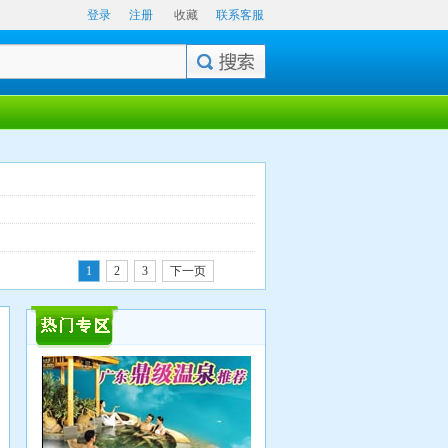
登录
注册
收藏
联系客服
1
2
3
下一页