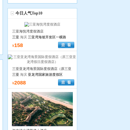
今日人气Top10
三亚海悦湾度假酒店
三亚
海滨
三亚湾海坡开发区一横路
158
¥
三亚亚龙湾海景国际度假酒店（原三亚
亚龙湾假日度假酒店）
三亚
海滨
亚龙湾国家旅游度假区
2088
¥