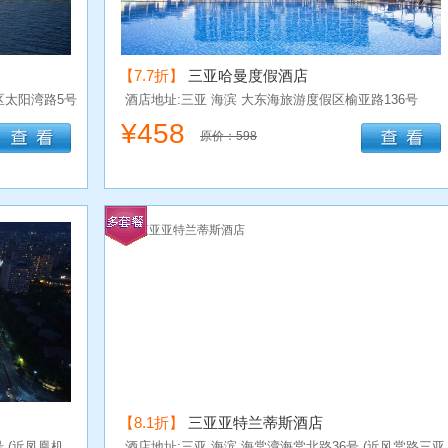
【7.7折】
三亚哈曼度假酒店
太阳湾路5号
酒店地址:三亚
海滨
大东海旅游度假区榆亚路136号
（在大菠萝一号港湾城 近大东海沙滩及广场、鹿回头公
¥
458
原价：598
园、夏日百货）
【8.1折】
三亚亚特兰蒂斯酒店
 (近凤凰机
酒店地址:三亚
海滨
海棠湾海棠北路36号 (近风棠路三亚