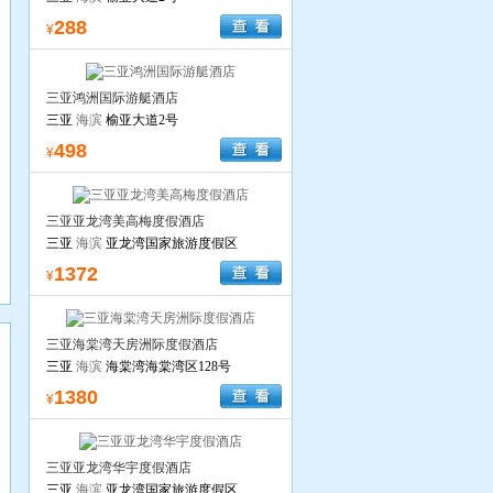
288
¥
三亚鸿洲国际游艇酒店
三亚
海滨
榆亚大道2号
498
¥
三亚亚龙湾美高梅度假酒店
三亚
海滨
亚龙湾国家旅游度假区
1372
¥
三亚海棠湾天房洲际度假酒店
三亚
海滨
海棠湾海棠湾区128号
1380
¥
三亚亚龙湾华宇度假酒店
三亚
海滨
亚龙湾国家旅游度假区