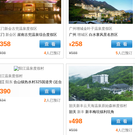
江门新会古兜温泉度假区
广州增城金叶子温泉度假区
江门
新会区
崖南古兜温泉综合度假区
广州
增城区
白水寨风景名胜区
358
258
¥
498
4
人已预订
¥588
5
人已预订
阳江温泉度假村
阳江
阳东
合山镇热水村325国道旁 (近合
山镇那龙出口)
390
434
2
人已预订
韶关新丰云天海温泉原始森林度假村
韶关
新丰
新丰梅坑镇利坑角
498
¥
¥598
4
人已预订