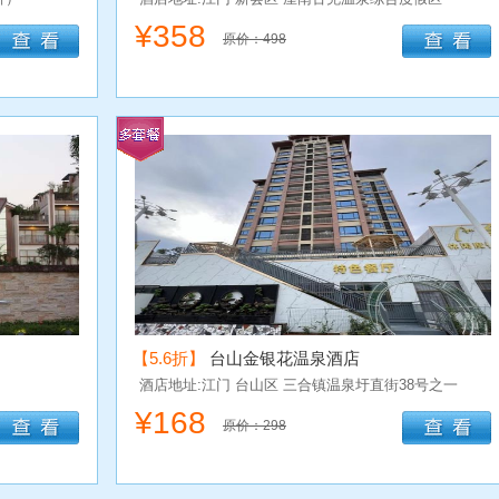
¥
358
原价：498
【5.6折】
台山金银花温泉酒店
酒店地址:江门
台山区
三合镇温泉圩直街38号之一
¥
168
原价：298