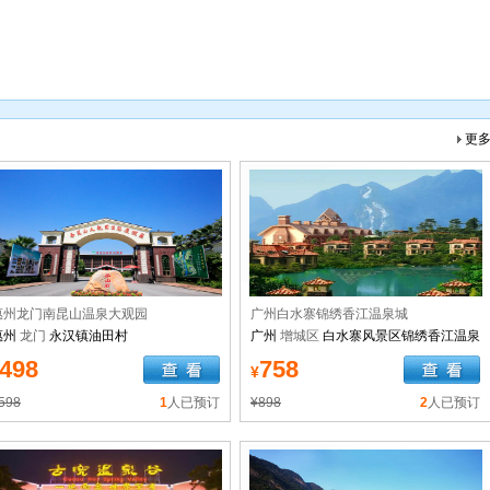
更
惠州龙门南昆山温泉大观园
广州白水寨锦绣香江温泉城
惠州
龙门
永汉镇油田村
广州
增城区
白水寨风景区锦绣香江温泉
城
498
758
¥
598
1
人已预订
¥898
2
人已预订