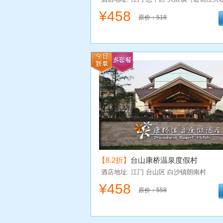
¥
458
原价：518
【8.2折】
台山康桥温泉度假村
酒店地址: 江门
台山区
白沙镇朗南村
¥
458
原价：558