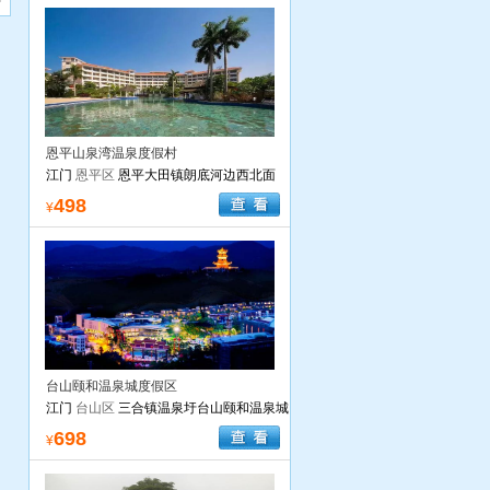
恩平山泉湾温泉度假村
江门
恩平区
恩平大田镇朗底河边西北面
498
¥
台山颐和温泉城度假区
江门
台山区
三合镇温泉圩台山颐和温泉城
698
¥