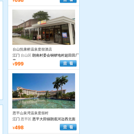
698
¥
台山悦康桥温泉度假酒店
江门
台山区
朗南村委会铜锣地村超田田厂
旁
999
¥
恩平山泉湾温泉度假村
江门
恩平区
恩平大田镇朗底河边西北面
498
¥