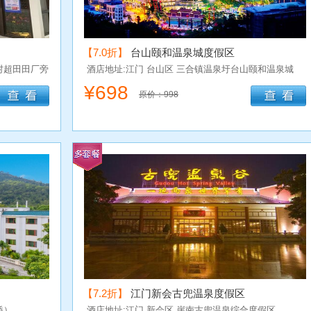
【7.0折】
台山颐和温泉城度假区
村超田田厂旁
酒店地址:江门
台山区
三合镇温泉圩台山颐和温泉城
¥
698
原价：998
【7.2折】
江门新会古兜温泉度假区
桥）
酒店地址:江门
新会区
崖南古兜温泉综合度假区