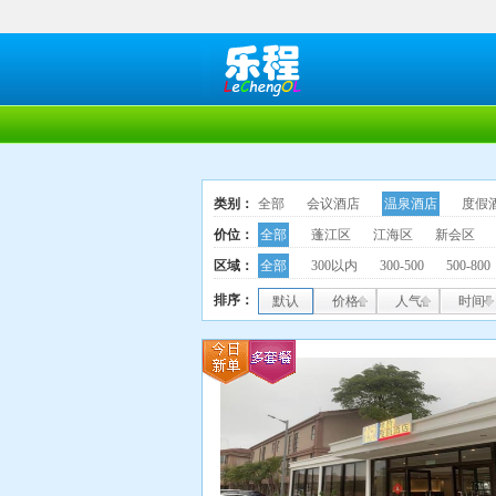
类别：
全部
会议酒店
温泉酒店
度假
价位：
全部
蓬江区
江海区
新会区
区域：
全部
300以内
300-500
500-800
排序：
默认
价格
人气
时间