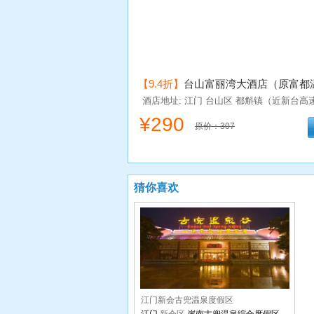
【9.4折】
台山富丽湾大酒店（原富都
村）
酒店地址: 江门
台山区
都斛镇（近新台高
¥
290
原价：307
猜你喜欢
江门新会古兜温泉度假区