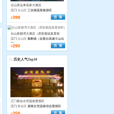
台山喜运来温泉大酒店
江门
台山区
三合镇温泉旅游区
398
¥
多
台山富丽湾大酒店（原富都温泉度假
村）
江门
台山区
都斛镇（近新台高速斗山出
口）
290
¥
历史人气Top10
江门新会古兜温泉度假区
江门
新会区
崖南古兜温泉综合度假区
358
¥