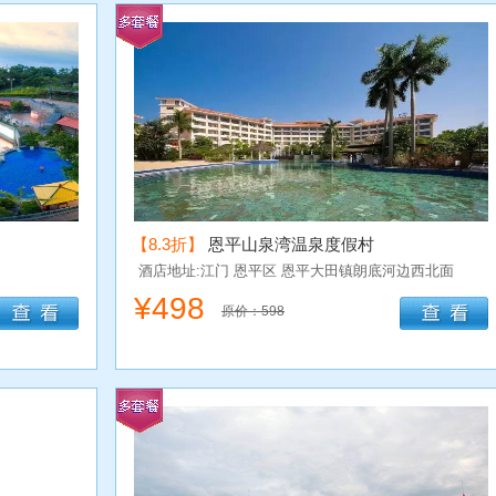
【8.3折】
恩平山泉湾温泉度假村
酒店地址:江门
恩平区
恩平大田镇朗底河边西北面
¥
498
原价：598