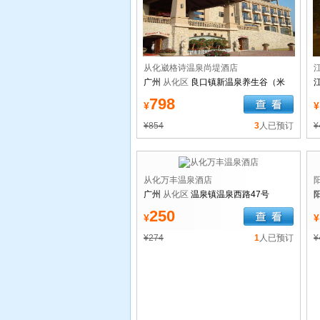
从化崴格诗温泉尚堤酒店
广州
从化区
良口镇新温泉养生谷（米
埔）直入
798
¥
¥
¥854
3
人已预订
¥
从化万丰温泉酒店
广州
从化区
温泉镇温泉西路47号
250
¥
¥
¥274
1
人已预订
¥