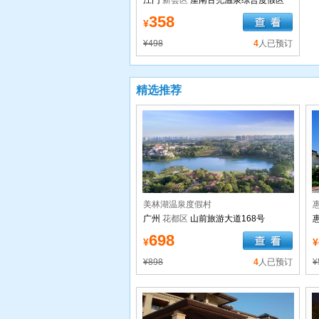
江门
新会区
崖南古兜温泉综合度假区
358
¥
¥498
4
人已预订
精选推荐
美林湖温泉度假村
广州
花都区
山前旅游大道168号
698
¥
¥
¥898
4
人已预订
¥