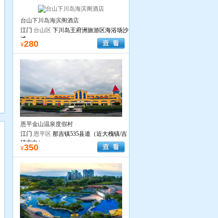
台山下川岛海滨阁酒店
江门
台山区
下川岛王府洲旅游区海浴场沙
滩
280
¥
恩平金山温泉度假村
多
江门
恩平区
那吉镇535县道（近大槐镇/吉
镇方向）
350
¥