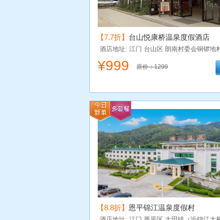
【7.7折】
台山悦康桥温泉度假酒店
酒店地址: 江门
台山区
朗南村委会铜锣地
¥
999
原价：1299
【8.8折】
恩平锦江温泉度假村
酒店地址: 江门
恩平区
大田镇（近锦江大