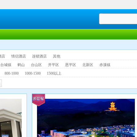
酒店
情侣酒店
连锁酒店
其他
台城镇
鹤山
台山区
开平区
恩平区
北新区
赤溪镇
800-1000
1000-1500
1500以上