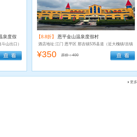
温泉度假
【8.8折】
恩平金山温泉度假村
速斗山出口）
酒店地址:江门
恩平区
那吉镇535县道（近大槐镇/吉镇
方向）
¥
350
原价：400
更