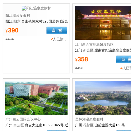
阳江温泉度假村
阳江
阳东
合山镇热水村325国道旁 (近合
山镇那龙出口)
390
¥
¥434
2
人已预订
江门新会古兜温泉度假区
江门
新会区
崖南古兜温泉综合度假
358
¥
¥498
4
人已
广州白云国际会议中心
美林湖温泉度假村
广州
白云区
白云大道南1039-1045号(近
广州
花都区
山前旅游大道168号