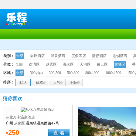
类别：
全部
会议酒店
温泉酒店
度假酒店
情侣酒店
连锁酒店
价位：
全部
荔湾区
越秀区
海珠区
天河区
白云区
黄埔区
番
区域：
全部
300以内
300-500
500-800
800-1000
1000-1500
150
排序：
默认
价格
人气
时间
猜你喜欢
从化万丰温泉酒店
广州
从化区
温泉镇温泉西路47号
250
¥