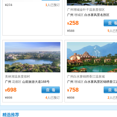
¥274
1
人已预订
广州增城金叶子温泉度假区
广州
增城区
白水寨风景名胜区
258
¥
¥588
5
人已
美林湖温泉度假村
广州白水寨锦绣香江温泉城
广州
花都区
山前旅游大道168号
广州
增城区
白水寨风景区锦绣香江
城
698
758
¥
¥
¥898
4
人已预订
¥898
2
人已
精选推荐