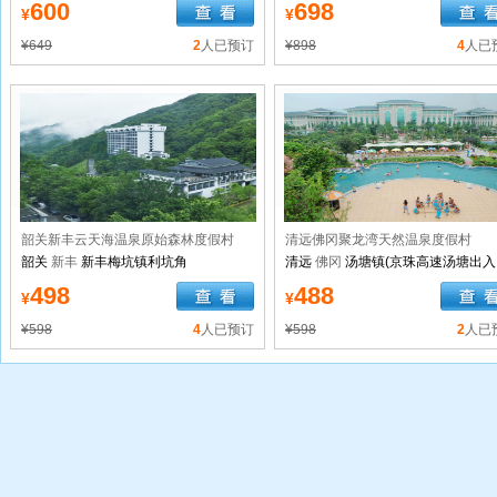
南湖游乐园)
600
698
¥
¥
¥649
2
人已预订
¥898
4
人已
韶关新丰云天海温泉原始森林度假村
清远佛冈聚龙湾天然温泉度假村
韶关
新丰
新丰梅坑镇利坑角
清远
佛冈
汤塘镇(京珠高速汤塘出入
转1公里106国道旁)
498
488
¥
¥
¥598
4
人已预订
¥598
2
人已