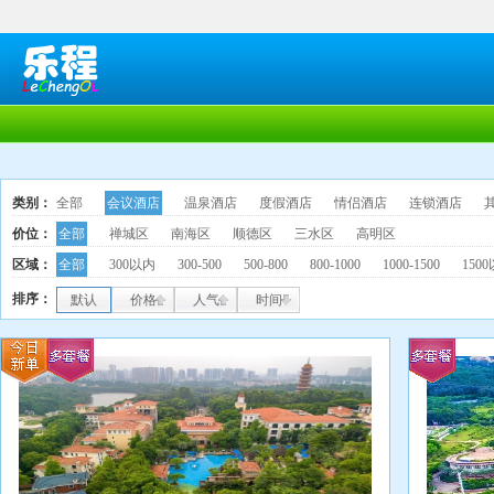
类别：
全部
会议酒店
温泉酒店
度假酒店
情侣酒店
连锁酒店
价位：
全部
禅城区
南海区
顺德区
三水区
高明区
区域：
全部
300以内
300-500
500-800
800-1000
1000-1500
150
排序：
默认
价格
人气
时间