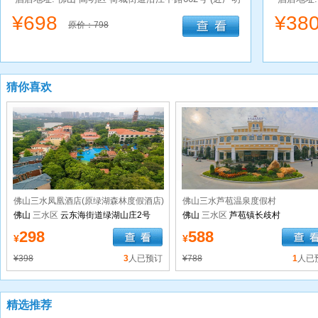
高速荷富路出口,西江平沙岛，盈香生态园)
¥
698
¥
38
原价：798
猜你喜欢
佛山三水凤凰酒店(原绿湖森林度假酒店)
佛山三水芦苞温泉度假村
佛山
三水区
云东海街道绿湖山庄2号
佛山
三水区
芦苞镇长歧村
298
588
¥
¥
¥398
3
人已预订
¥788
1
人已
精选推荐