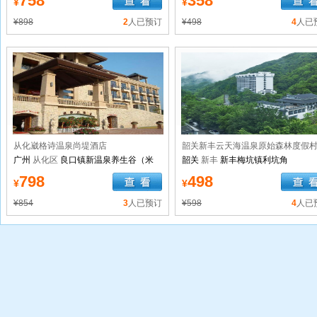
758
358
¥
¥
¥898
2
人已预订
¥498
4
人已
从化崴格诗温泉尚堤酒店
韶关新丰云天海温泉原始森林度假
广州
从化区
良口镇新温泉养生谷（米
韶关
新丰
新丰梅坑镇利坑角
埔）直入
798
498
¥
¥
¥854
3
人已预订
¥598
4
人已