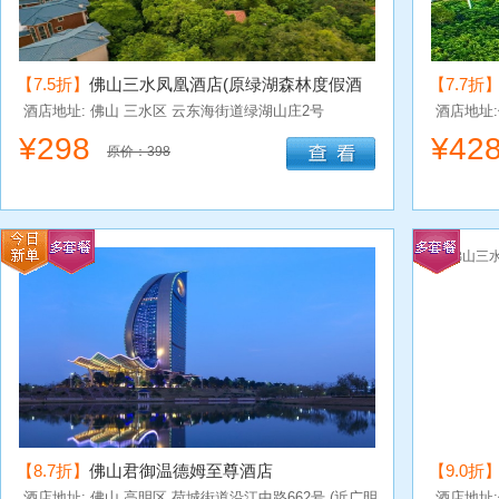
【7.5折】
佛山三水凤凰酒店(原绿湖森林度假酒
【7.7折
店)
酒店地址: 佛山
三水区
云东海街道绿湖山庄2号
酒店地址
城）
¥
298
¥
42
原价：398
【8.7折】
佛山君御温德姆至尊酒店
【9.0折
酒店地址: 佛山
高明区
荷城街道沿江中路662号 (近广明
酒店地址