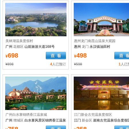
美林湖温泉度假村
惠州龙门南昆山温泉大观园
广州
花都区
山前旅游大道168号
惠州
龙门
永汉镇油田村
698
498
¥
¥
¥898
4
人已预订
¥598
1
人已
广州白水寨锦绣香江温泉城
江门新会古兜温泉度假区
广州
增城区
白水寨风景区锦绣香江温泉
江门
新会区
崖南古兜温泉综合度假
城