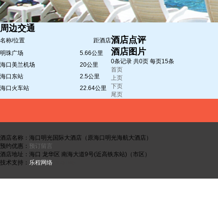
周边交通
酒店点评
名称/位置
距酒店
酒店图片
明珠广场
5.66公里
0条记录 共0页 每页15条
海口美兰机场
20公里
首页
海口东站
2.5公里
上页
下页
海口火车站
22.64公里
尾页
酒店名称：海口明光国际大酒店（原海口明光海航大酒店）
预约优惠：
预订留言
酒店地址：海口 龙华区 南海大道9号(近高铁东站)（市区）
技术支持：
乐程网络
Sitemap