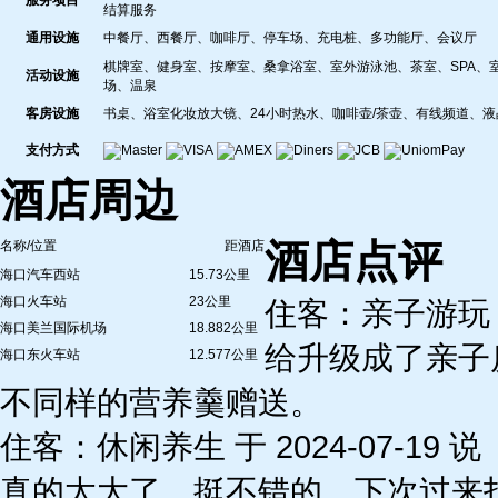
服务项目
结算服务
通用设施
中餐厅、西餐厅、咖啡厅、停车场、充电桩、多功能厅、会议厅
棋牌室、健身室、按摩室、桑拿浴室、室外游泳池、茶室、SPA、
活动设施
场、温泉
客房设施
书桌、浴室化妆放大镜、24小时热水、咖啡壶/茶壶、有线频道、
支付方式
酒店周边
酒店点评
名称/位置
距酒店
海口汽车西站
15.73公里
海口火车站
23公里
住客：亲子游玩 于 
海口美兰国际机场
18.882公里
给升级成了亲子
海口东火车站
12.577公里
不同样的营养羹赠送。
住客：休闲养生 于 2024-07-19 说
真的太大了，挺不错的，下次过来