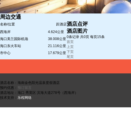
周边交通
酒店点评
名称/位置
距酒店
酒店图片
西海岸
4.624公里
0条记录 共0页 每页15条
海口美兰国际机场
38.008公里
首页
海口东火车站
21.116公里
上页
下页
市中心
17.679公里
尾页
酒店名称：海南金色阳光温泉度假酒店
预约优惠：
预订留言
酒店地址：海口 秀英区 滨海大道278号（西海岸）
技术支持：
乐程网络
Sitemap