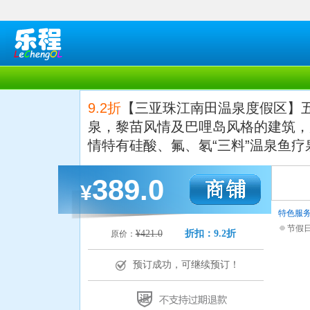
9.2折
【三亚珠江南田温泉度假区】
泉，黎苗风情及巴哩岛风格的建筑，
情特有硅酸、氟、氡“三料”温泉鱼
389.0
¥
特色服
节假
¥421.0
折扣：9.2折
原价：
预订成功，可继续预订！