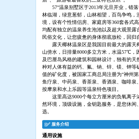
57°温泉别墅区于2013年元旦开业，错
林临湖，绿意葱郁，山林相望，百鸟争鸣，
境，设有个性情侣房、家庭房等360套各式
均配有独立的温泉养生泡池以及超大观景露
民俗文化，让您疲惫的身体彻底放松，回归
露天椰林温泉区是我国目前最大的露天椰
山傍水，日排量8000多立方米，水温57℃
及巴厘岛风格的建筑和园林设计，独有的天
种对人体有益的钙、氟、钠、锌、镁、钾等
值的矿化度，被国家工商总局注册为“神州第
鱼疗泉、中药泉、香茶泉、香酒泉、咖啡泉
按摩泉和水上乐园等温泉特色项目。
这里高达9000个每立方厘米的负氧离子
然环境，顶级设施，金钥匙服务，是您休闲
选。
服务介绍
通用设施